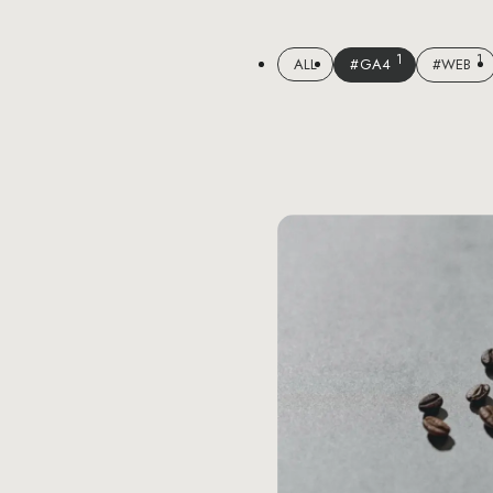
1
1
ALL
#GA4
#WEB