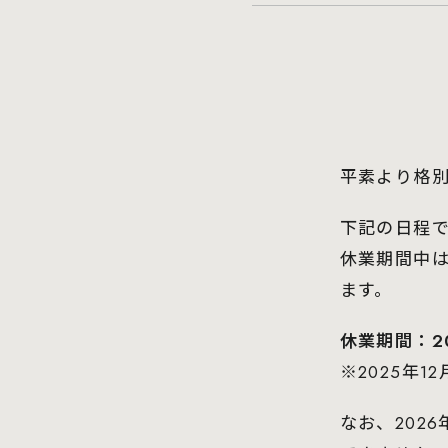
平素より格
下記の日程
休業期間中
ます。
休業期間：20
※2025年
なお、202